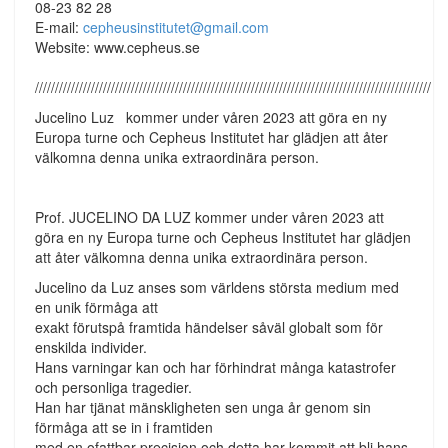
08-23 82 28
E-mail:
cepheusinstitutet@gmail.com
Website: www.cepheus.se
///////////////////////////////////////////////////////////////////////////////////////////////////
Jucelino Luz kommer under våren 2023 att göra en ny
Europa turne och Cepheus Institutet har glädjen att åter
välkomna denna unika extraordinära person.
Prof. JUCELINO DA LUZ kommer under våren 2023 att
göra en ny Europa turne och Cepheus Institutet har glädjen
att åter välkomna denna unika extraordinära person.
Jucelino da Luz anses som världens största medium med
en unik förmåga att
exakt förutspå framtida händelser såväl globalt som för
enskilda individer.
Hans varningar kan och har förhindrat många katastrofer
och personliga tragedier.
Han har tjänat mänskligheten sen unga år genom sin
förmåga att se in i framtiden
med en ofattbar precision och detta har kommit att bli hans